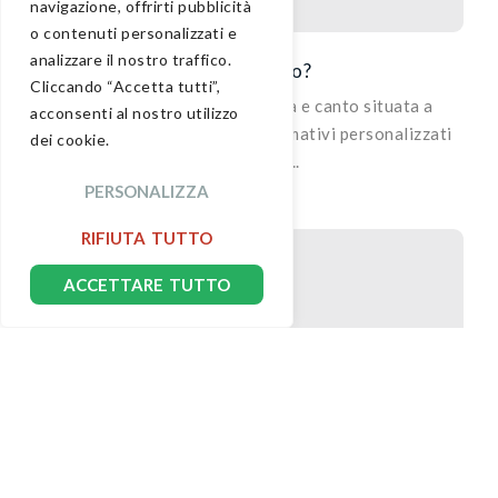
navigazione, offrirti pubblicità
News
o contenuti personalizzati e
analizzare il nostro traffico.
Cos’è Delta Rho?
Cliccando “Accetta tutti”,
Delta Rho è una scuola di musica e canto situata a
acconsenti al nostro utilizzo
Catania, che propone percorsi formativi personalizzati
dei cookie.
per studenti di...
PERSONALIZZA
RIFIUTA TUTTO
ACCETTARE TUTTO
News