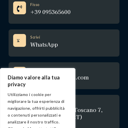
Fisso
+39 095365600
Scrivi
WhatsApp
Mail
deltarho7@gmail.com
Diamo valore alla tua
privacy
Utilizziamo i cookie per
migliorare la tua esperienza di
Indirizzo
navigazione, offrirti pubblicità
Via Ammiraglio Toscano 7,
o contenuti personalizzati e
95123 Catania (CT)
analizzare il nostro traffico.