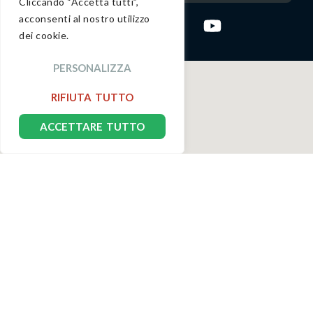
Cliccando “Accetta tutti”,
acconsenti al nostro utilizzo
dei cookie.
PERSONALIZZA
RIFIUTA TUTTO
ACCETTARE TUTTO
DELTA RHO DI OLIVERI DANIELE
P.IVA: 03771690876
PRIVACY POLICY
COPYRIGHT
COOKIES POLICY
designed by